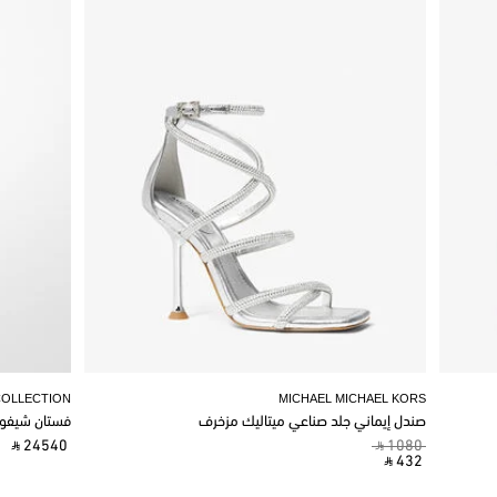
COLLECTION
MICHAEL MICHAEL KORS
صندل إيماني جلد صناعي ميتاليك مزخرف
فستان شيفو
‎ ⃁ 24540 ‎
‎ ⃁ 1080 ‎
‎ ⃁ 432 ‎