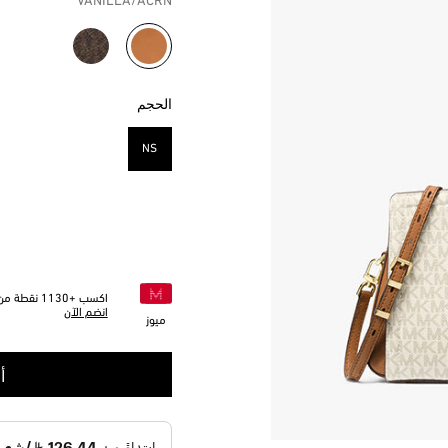
VANILLA/ACRN
مختار
الحجم
NS
مختار
اكسب +
1130
نقطة من 
انضم الآن
ميوز
أ