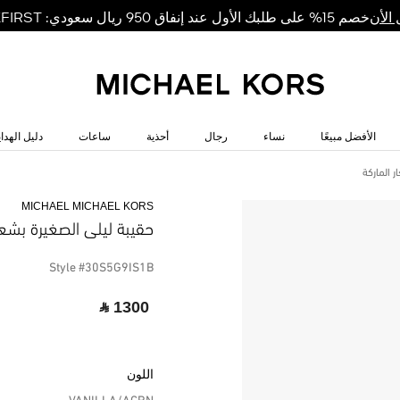
خصم 15% على طلبك الأول عند إنفاق 950 ريال سعودي: MKFIRST
الأن
الأفضل مبيعًا
نساء
رجال
أحذية
ساعات
دليل الهداي
 الماركة
MICHAEL MICHAEL KORS
حقيبة ليلى الصغيرة بشعا
Style #30S5G9IS1B
‎ ⃁ 1300 ‎
اللون