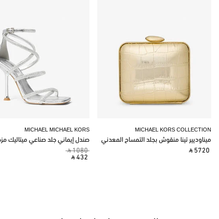
MICHAEL MICHAEL KORS
MICHAEL KORS COLLECTION
ميناوديير تينا منقوش بجلد التمساح المعدني
صندل إيماني جلد صناعي ميتاليك مز
‎ ⃁ 1080 ‎
‎ ⃁ 5720 ‎
‎ ⃁ 432 ‎