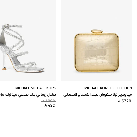
MICHAEL MICHAEL KORS
MICHAEL KORS COLLECTION
ميناوديير تينا منقوش بجلد التمساح المعدني
صندل إيماني جلد صناعي ميتاليك مز
‎ ⃁ 1080 ‎
‎ ⃁ 5720 ‎
‎ ⃁ 432 ‎