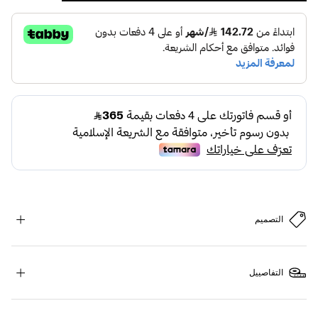
التصميم
التفاصييل