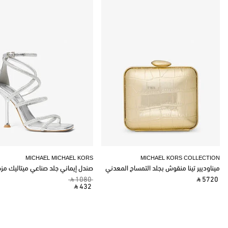
MICHAEL MICHAEL KORS
MICHAEL KORS COLLECTION
ميناوديير تينا منقوش بجلد التمساح المعدني
صندل إيماني جلد صناعي ميتاليك مز
‎ ⃁ 1080 ‎
‎ ⃁ 5720 ‎
‎ ⃁ 432 ‎