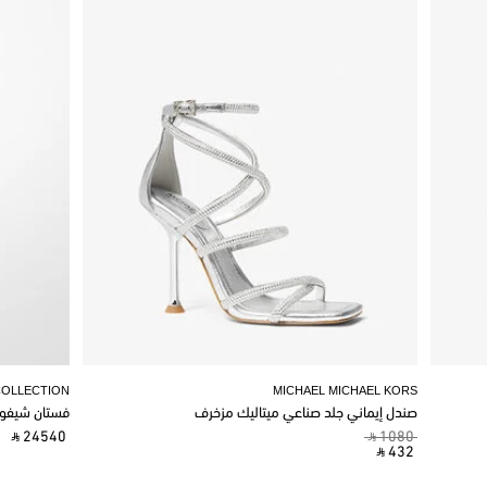
COLLECTION
MICHAEL MICHAEL KORS
صندل إيماني جلد صناعي ميتاليك مزخرف
فستان شيفو
‎ ⃁ 24540 ‎
‎ ⃁ 1080 ‎
‎ ⃁ 432 ‎