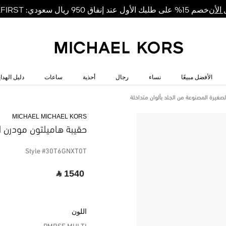
خصم 15% على طلبك الأول عند إنفاق 950 ريال سعودي: MKFIRST
الأن
الأفضل مبيعًا
نساء
رجال
أحذية
ساعات
دليل الهداي
صغيرة المصنوعة من الجلد بألوان متداخلة
MICHAEL MICHAEL KORS
حقيبة هاميلتون مودرن ا
Style #30T6GNXT0T
‎ ⃁ 1540 ‎
اللون