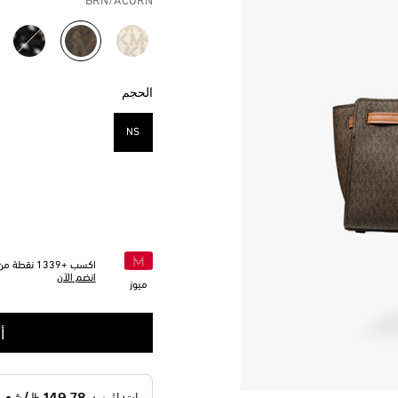
BRN/ACORN
مختار
الحجم
NS
مختار
اكسب +
1339
نقطة من 
انضم الآن
ميوز
أ