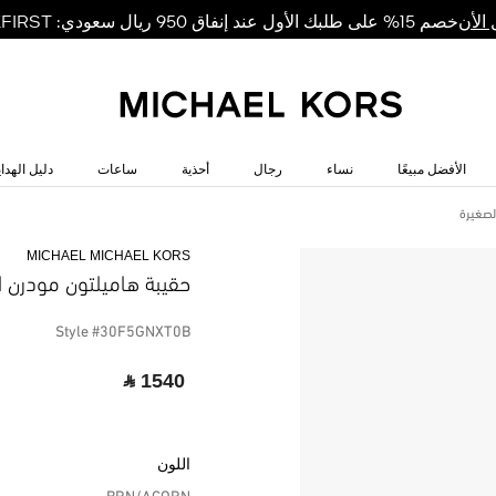
خصم 15% على طلبك الأول عند إنفاق 950 ريال سعودي: MKFIRST
الأن
الأفضل مبيعًا
نساء
رجال
أحذية
ساعات
دليل الهداي
لصغيرة
MICHAEL MICHAEL KORS
حقيبة هاميلتون مودرن ا
Style #30F5GNXT0B
‎ ⃁ 1540 ‎
اللون