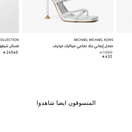
COLLECTION
MICHAEL MICHAEL KORS
صندل إيماني جلد صناعي ميتاليك مزخرف
فستان شيفو
‎ ⃁ 24540 ‎
‎ ⃁ 1080 ‎
‎ ⃁ 432 ‎
المتسوقون ايضا شاهدوا