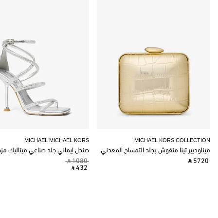
MICHAEL MICHAEL KORS
MICHAEL KORS COLLECTION
ميناوديير تينا منقوش بجلد التمساح المعدني
صندل إيماني جلد صناعي ميتاليك مز
‎ ⃁ 1080 ‎
‎ ⃁ 5720 ‎
‎ ⃁ 432 ‎