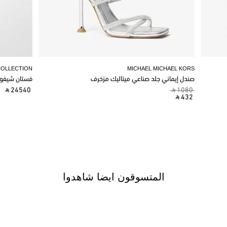
COLLECTION
MICHAEL MICHAEL KORS
صندل إيماني جلد صناعي ميتاليك مزخرف
فستان شيفو
‎ ⃁ 24540 ‎
‎ ⃁ 1080 ‎
‎ ⃁ 432 ‎
المتسوقون ايضا شاهدوا