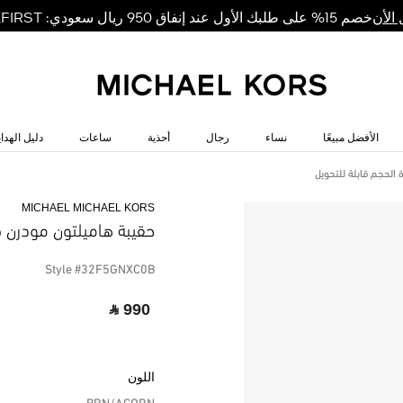
خصم 15% على طلبك الأول عند إنفاق 950 ريال سعودي: MKFIRST
الأن
الأفضل مبيعًا
نساء
رجال
أحذية
ساعات
دليل الهداي
الحجم قابلة للتحويل
MICHAEL MICHAEL KORS
حقيبة هاميلتون مودرن ك
Style #32F5GNXC0B
‎ ⃁ 990 ‎
اللون