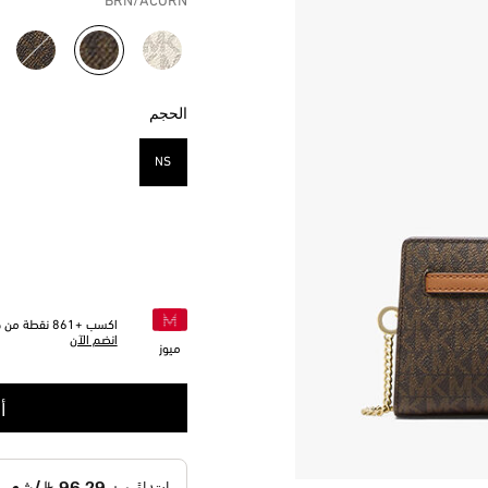
BRN/ACORN
مختار
الحجم
NS
مختار
اكسب +
861
نقطة من خل
انضم الآن
ميوز
أ