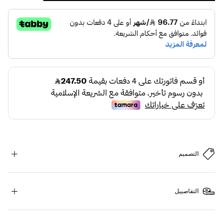
التصميم
التفاصييل