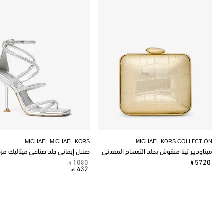
MICHAEL MICHAEL KORS
MICHAEL KORS COLLECTION
ميناوديير تينا منقوش بجلد التمساح المعدني
صندل إيماني جلد صناعي ميتاليك مز
‎ ⃁ 1080 ‎
‎ ⃁ 5720 ‎
‎ ⃁ 432 ‎