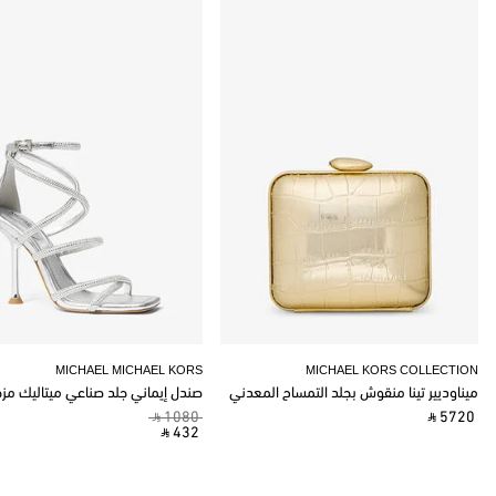
MICHAEL MICHAEL KORS
MICHAEL KORS COLLECTION
ميناوديير تينا منقوش بجلد التمساح المعدني
صندل إيماني جلد صناعي ميتاليك مز
‎ ⃁ 1080 ‎
‎ ⃁ 5720 ‎
‎ ⃁ 432 ‎