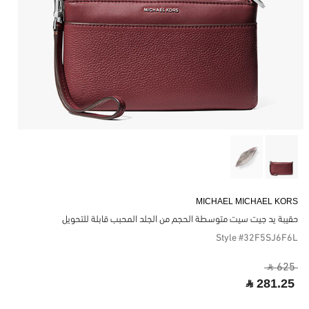
MICHAEL MICHAEL KORS
حقيبة يد جيت سيت متوسطة الحجم من الجلد المحبب قابلة للتحويل
Style #32F5SJ6F6L
‎ ⃁ 625 ‎
‎ ⃁ 281.25 ‎