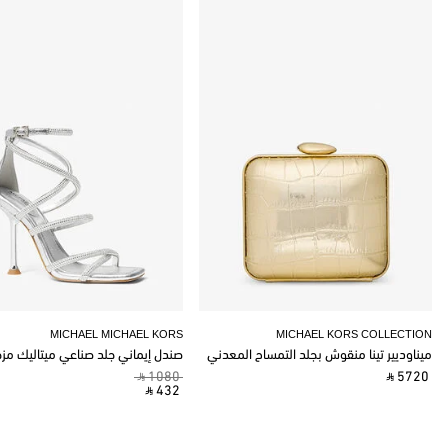
MICHAEL MICHAEL KORS
MICHAEL KORS COLLECTION
ميناوديير تينا منقوش بجلد التمساح المعدني
صندل إيماني جلد صناعي ميتاليك مز
‎ ⃁ 1080 ‎
‎ ⃁ 5720 ‎
‎ ⃁ 432 ‎