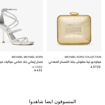
MICHAEL MICHAEL KORS
MICHAEL KORS COLLECTION
ميناوديير تينا منقوش بجلد التمساح المعدني
صندل إيماني جلد صناعي ميتاليك مز
‎ ⃁ 1080 ‎
‎ ⃁ 5720 ‎
‎ ⃁ 432 ‎
المتسوقون ايضا شاهدوا