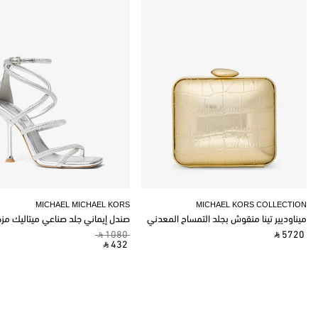
MICHAEL MICHAEL KORS
MICHAEL KORS COLLECTION
ميناوديير تينا منقوش بجلد التمساح المعدني
صندل إيماني جلد صناعي ميتاليك مز
‎ ⃁ 1080 ‎
‎ ⃁ 5720 ‎
‎ ⃁ 432 ‎