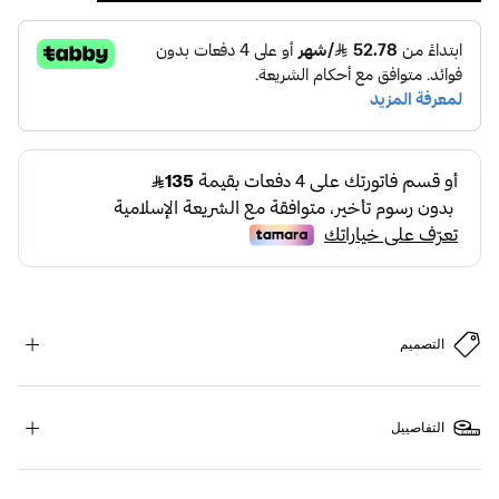
التصميم
التفاصييل