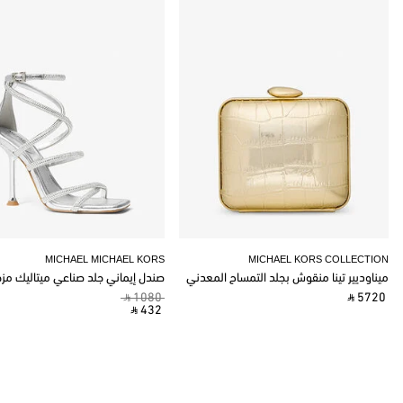
MICHAEL MICHAEL KORS
MICHAEL KORS COLLECTION
ميناوديير تينا منقوش بجلد التمساح المعدني
صندل إيماني جلد صناعي ميتاليك مز
‎ ⃁ 1080 ‎
‎ ⃁ 5720 ‎
‎ ⃁ 432 ‎