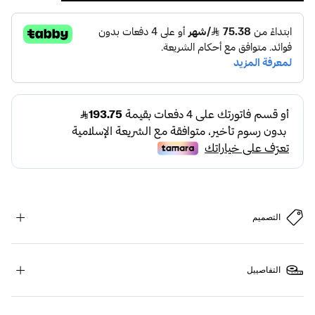
التصميم
التفاصييل