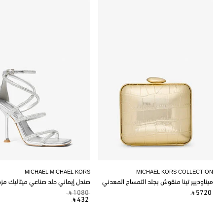
MICHAEL MICHAEL KORS
MICHAEL KORS COLLECTION
ميناوديير تينا منقوش بجلد التمساح المعدني
صندل إيماني جلد صناعي ميتاليك مز
‎ ⃁ 1080 ‎
‎ ⃁ 5720 ‎
‎ ⃁ 432 ‎