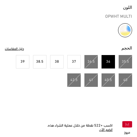
اللون
OPWHT MULTI
مختار
الحجم
دليل المقاسات
39
38.5
38
37
36.5
36
35.5
مختار
42.5
41
40.5
40
اكسب +
522
نقطة من خلال عملية الشراء هذه.
انضم الآن
ميوز