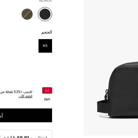
BLACK
مختار
الحجم
NS
مختار
اكسب +
535
نقطة من خ
انضم الآن
ميوز
أض