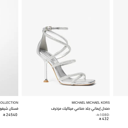
COLLECTION
MICHAEL MICHAEL KORS
صندل إيماني جلد صناعي ميتاليك مزخرف
فستان شيفو
‎ ⃁ 24540 ‎
‎ ⃁ 1080 ‎
‎ ⃁ 432 ‎