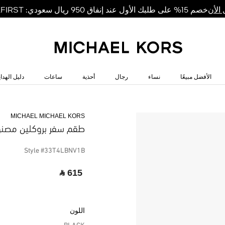
خصم 15% على طلبك الأول عند إنفاق 950 ريال سعودي: MKFIRST
الأن
الأفضل مبيعًا
نساء
رجال
أحذية
ساعات
دليل الهداي
MICHAEL MICHAEL KORS
طقم سفر بروكلين مصنوع 
Style #33T4LBNV1B
‎ ⃁ 615 ‎
اللون