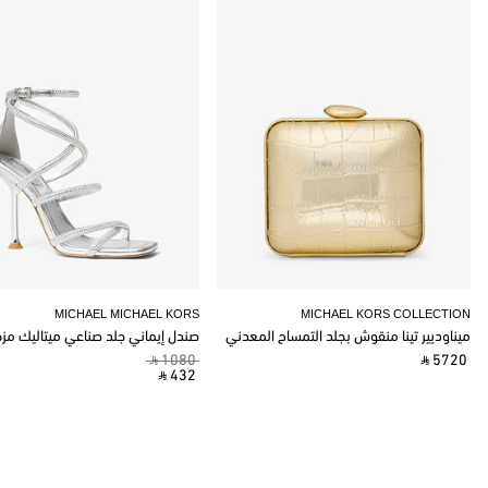
MICHAEL MICHAEL KORS
MICHAEL KORS COLLECTION
ميناوديير تينا منقوش بجلد التمساح المعدني
صندل إيماني جلد صناعي ميتاليك مز
‎ ⃁ 1080 ‎
‎ ⃁ 5720 ‎
‎ ⃁ 432 ‎