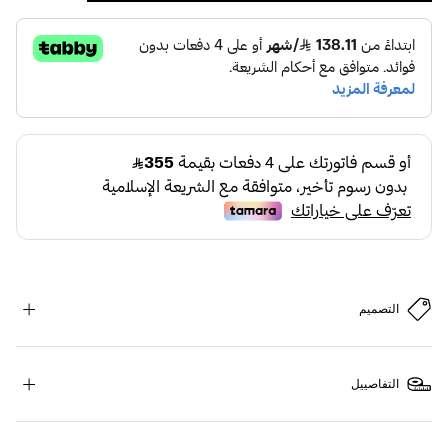
التصميم
التفاصييل