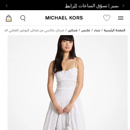
بشخص مميز | تسوّق الساعات
الرابط
الصفحة الرئيسية
نساء
ملابس
فساتين
فستان ماكسي من قماش البوبلين القطني المك