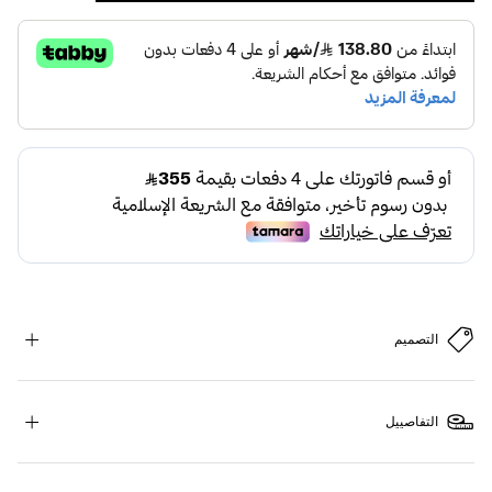
التصميم
التفاصييل