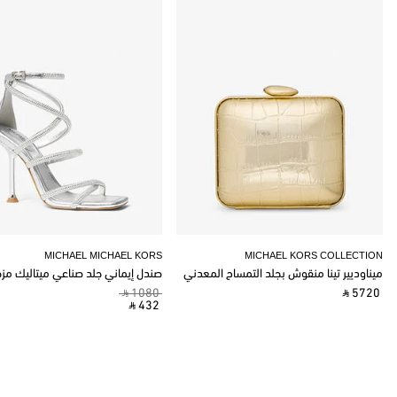
MICHAEL MICHAEL KORS
MICHAEL KORS COLLECTION
ميناوديير تينا منقوش بجلد التمساح المعدني
صندل إيماني جلد صناعي ميتاليك مز
‎ ⃁ 1080 ‎
‎ ⃁ 5720 ‎
‎ ⃁ 432 ‎