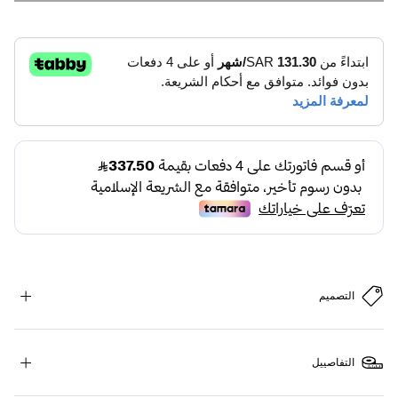
التصميم
التفاصييل