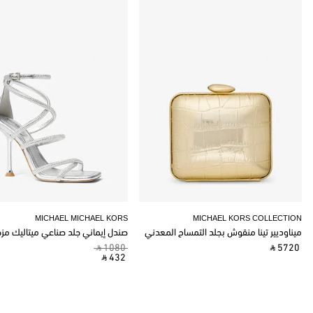
MICHAEL MICHAEL KORS
MICHAEL KORS COLLECTION
ميناوديير تينا منقوش بجلد التمساح المعدني
صندل إيماني جلد صناعي ميتاليك مز
‎ ⃁ 1080 ‎
‎ ⃁ 5720 ‎
‎ ⃁ 432 ‎