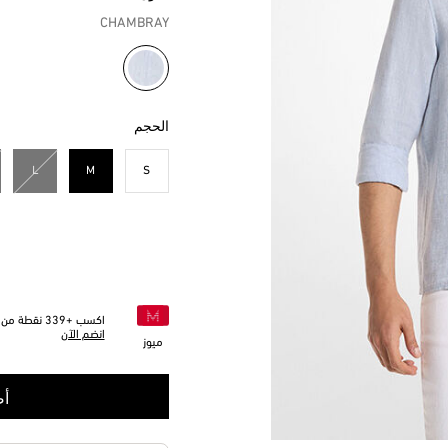
CHAMBRAY
مختار
الحجم
L
M
S
مختار
اكسب +
339
نقطة من خ
انضم الآن
ميوز
أض