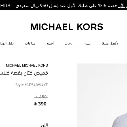
خصم 15% على طلبك الأول عند إنفاق 950 ريال سعودي: MKFIRST
الأن
الأفضل مبيعًا
نساء
رجال
أحذية
ساعات
دليل الهداي
MICHAEL MICHAEL KORS
قميص كتان بقصة كلاس
Style #CF5409I4YT
‎ ⃁ 650 ‎
‎ ⃁ 390 ‎
اللون