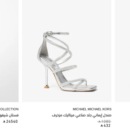
COLLECTION
MICHAEL MICHAEL KORS
صندل إيماني جلد صناعي ميتاليك مزخرف
فستان شيفو
‎ ⃁ 24540 ‎
‎ ⃁ 1080 ‎
‎ ⃁ 432 ‎