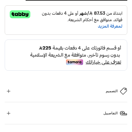
التصميم
التفاصييل