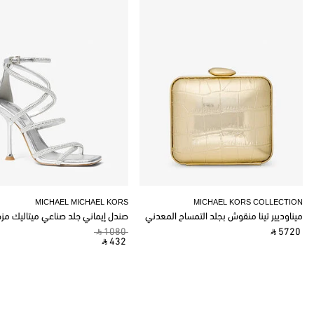
MICHAEL MICHAEL KORS
MICHAEL KORS COLLECTION
ميناوديير تينا منقوش بجلد التمساح المعدني
صندل إيماني جلد صناعي ميتاليك مز
‎ ⃁ 1080 ‎
‎ ⃁ 5720 ‎
‎ ⃁ 432 ‎