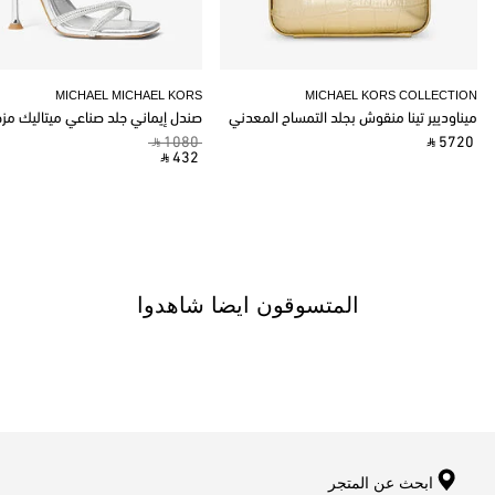
MICHAEL MICHAEL KORS
MICHAEL KORS COLLECTION
ميناوديير تينا منقوش بجلد التمساح المعدني
صندل إيماني جلد صناعي ميتاليك مز
‎ ⃁ 1080 ‎
‎ ⃁ 5720 ‎
‎ ⃁ 432 ‎
المتسوقون ايضا شاهدوا
ابحث عن المتجر