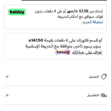
التصميم
التفاصييل