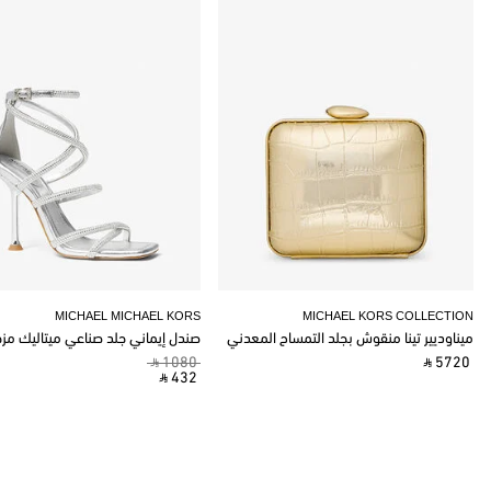
MICHAEL MICHAEL KORS
MICHAEL KORS COLLECTION
ميناوديير تينا منقوش بجلد التمساح المعدني
صندل إيماني جلد صناعي ميتاليك مز
‎ ⃁ 1080 ‎
‎ ⃁ 5720 ‎
‎ ⃁ 432 ‎