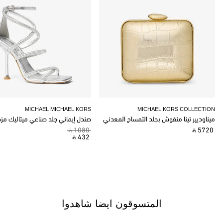
MICHAEL MICHAEL KORS
MICHAEL KORS COLLECTION
ميناوديير تينا منقوش بجلد التمساح المعدني
صندل إيماني جلد صناعي ميتاليك مز
‎ ⃁ 1080 ‎
‎ ⃁ 5720 ‎
‎ ⃁ 432 ‎
المتسوقون ايضا شاهدوا