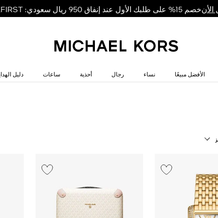
خصم 15% على طلبك الأول عند إنفاق 950 ريال سعودي: MKFIRST
الأن
الأفضل مبيعًا
نساء
رجال
أحذية
ساعات
دليل الهداي
ز