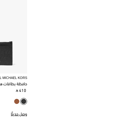
L MICHAEL KORS
حافظة بطاقات ه
‎ ⃁ 410 ‎
وصل حديثًا