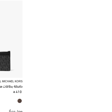
L MICHAEL KORS
حافظة بطاقات ه
‎ ⃁ 410 ‎
وصل حديثًا