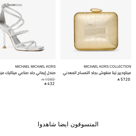
MICHAEL MICHAEL KORS
MICHAEL KORS COLLECTION
ميناوديير تينا منقوش بجلد التمساح المعدني
صندل إيماني جلد صناعي ميتاليك مز
‎ ⃁ 1080 ‎
‎ ⃁ 5720 ‎
‎ ⃁ 432 ‎
المتسوقون ايضا شاهدوا