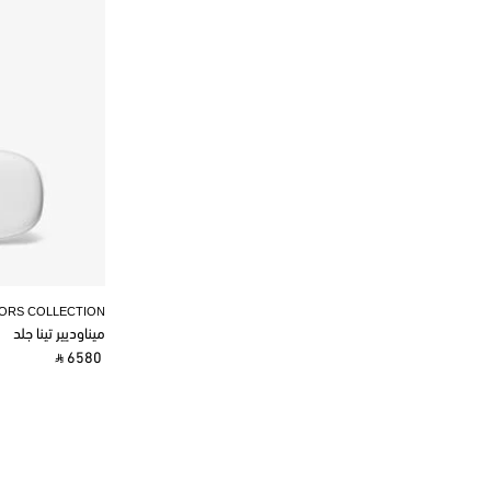
KORS COLLECTION
ميناوديير تينا جلد
‎ ⃁ 6580 ‎