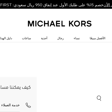
خصم 15% على طلبك الأول عند إنفاق 950 ريال سعودي: MKFIRST
الأن
الأفضل مبيعًا
نساء
رجال
أحذية
ساعات
دليل الهداي
كيف يمكننا مسا
خدمة العملاء