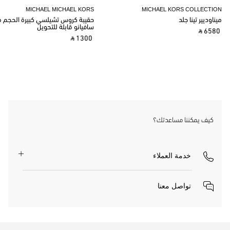
MICHAEL MICHAEL KORS
MICHAEL KORS COLLECTION
ميناوديير تينا جلد
حقيبة كروس تشيلسي كبيرة الحجم م
سافيانو قابلة للتحويل
‎ ⃁ 6580 ‎
‎ ⃁ 1300 ‎
كيف يمكننا مساعدتك؟
خدمة العملاء
تواصل معنا