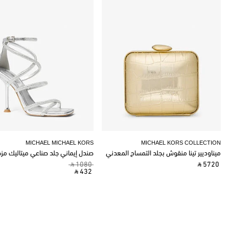
MICHAEL MICHAEL KORS
MICHAEL KORS COLLECTION
ميناوديير تينا منقوش بجلد التمساح المعدني
صندل إيماني جلد صناعي ميتاليك مز
‎ ⃁ 1080 ‎
‎ ⃁ 5720 ‎
‎ ⃁ 432 ‎