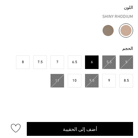
اللون
SHINY RHODIUM
مختار
الحجم
8
7.5
7
6.5
6
5.5
5
مختار
11
10
9.5
9
8.5
أضف إلى الحقيبة