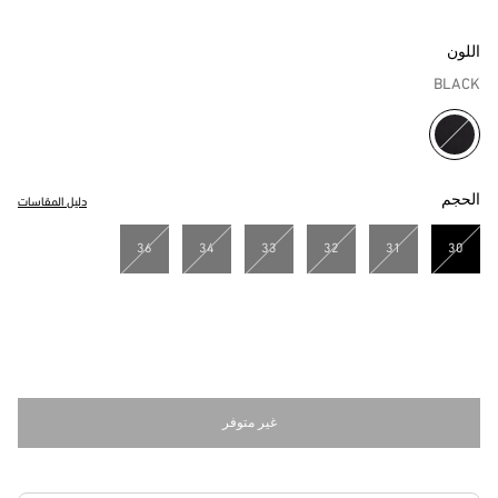
اللون
BLACK
مختار
الحجم
دليل المقاسات
36
34
33
32
31
30
مختار
غير متوفر