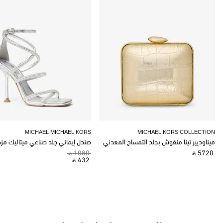
MICHAEL MICHAEL KORS
MICHAEL KORS COLLECTION
ميناوديير تينا منقوش بجلد التمساح المعدني
صندل إيماني جلد صناعي ميتاليك مز
‎ ⃁ 1080 ‎
‎ ⃁ 5720 ‎
‎ ⃁ 432 ‎