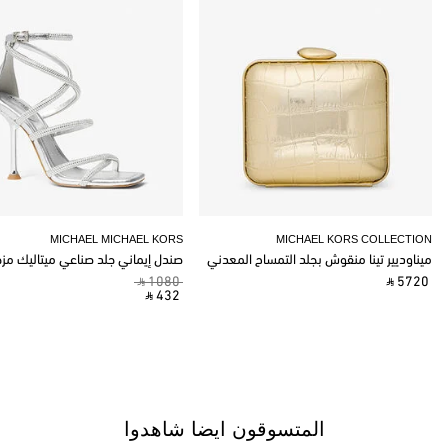
MICHAEL MICHAEL KORS
MICHAEL KORS COLLECTION
ميناوديير تينا منقوش بجلد التمساح المعدني
صندل إيماني جلد صناعي ميتاليك مز
‎ ⃁ 1080 ‎
‎ ⃁ 5720 ‎
‎ ⃁ 432 ‎
المتسوقون ايضا شاهدوا