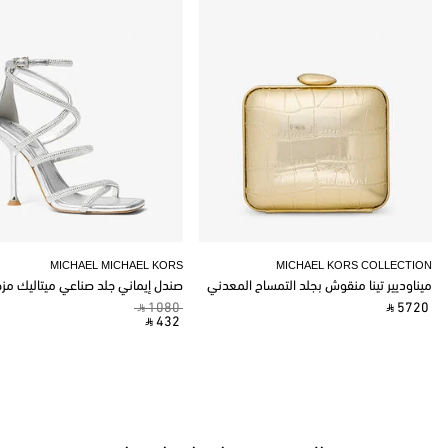
MICHAEL MICHAEL KORS
MICHAEL KORS COLLECTION
ميناوديير تينا منقوش بجلد التمساح المعدني
صندل إيماني جلد صناعي ميتاليك مز
‎ ⃁ 1080 ‎
‎ ⃁ 5720 ‎
‎ ⃁ 432 ‎