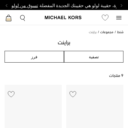
وصغيرة، حقيبة لولو هي حقيبتك الجديدة المفضلة
تسوق من لولو
شنط
مجموعات
براينت
براينت
تصفية
فرز
9 منتجات