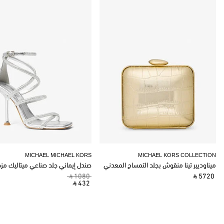
MICHAEL MICHAEL KORS
MICHAEL KORS COLLECTION
ميناوديير تينا منقوش بجلد التمساح المعدني
صندل إيماني جلد صناعي ميتاليك مز
‎ ⃁ 1080 ‎
‎ ⃁ 5720 ‎
‎ ⃁ 432 ‎