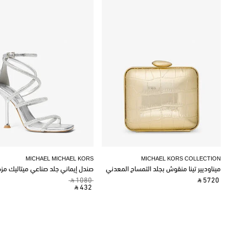
MICHAEL MICHAEL KORS
MICHAEL KORS COLLECTION
ميناوديير تينا منقوش بجلد التمساح المعدني
صندل إيماني جلد صناعي ميتاليك مز
‎ ⃁ 1080 ‎
‎ ⃁ 5720 ‎
‎ ⃁ 432 ‎