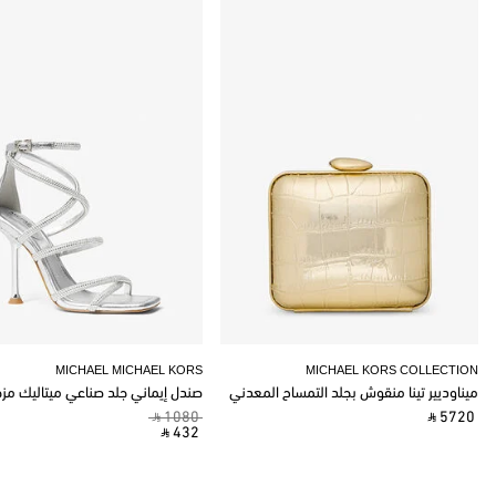
MICHAEL MICHAEL KORS
MICHAEL KORS COLLECTION
ميناوديير تينا منقوش بجلد التمساح المعدني
صندل إيماني جلد صناعي ميتاليك مز
‎ ⃁ 1080 ‎
‎ ⃁ 5720 ‎
‎ ⃁ 432 ‎