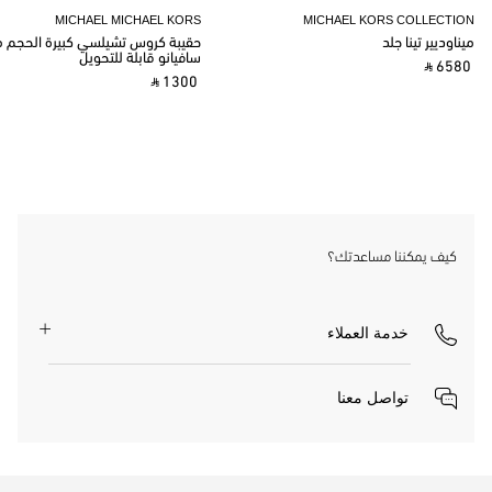
MICHAEL MICHAEL KORS
MICHAEL KORS COLLECTION
ميناوديير تينا جلد
حقيبة كروس تشيلسي كبيرة الحجم م
سافيانو قابلة للتحويل
‎ ⃁ 6580 ‎
‎ ⃁ 1300 ‎
كيف يمكننا مساعدتك؟
خدمة العملاء
تواصل معنا