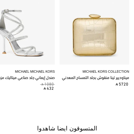
MICHAEL MICHAEL KORS
MICHAEL KORS COLLECTION
ميناوديير تينا منقوش بجلد التمساح المعدني
صندل إيماني جلد صناعي ميتاليك مز
‎ ⃁ 1080 ‎
‎ ⃁ 5720 ‎
‎ ⃁ 432 ‎
المتسوقون ايضا شاهدوا