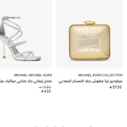
MICHAEL MICHAEL KORS
MICHAEL KORS COLLECTION
ميناوديير تينا منقوش بجلد التمساح المعدني
صندل إيماني جلد صناعي ميتاليك مز
‎ ⃁ 1080 ‎
‎ ⃁ 5720 ‎
‎ ⃁ 432 ‎