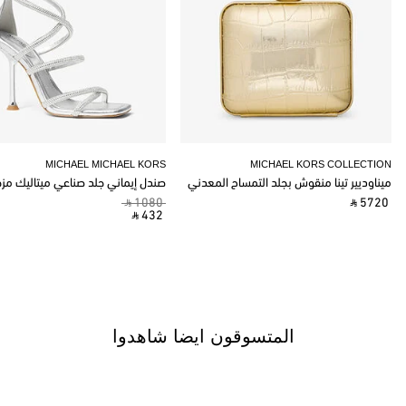
MICHAEL MICHAEL KORS
MICHAEL KORS COLLECTION
ميناوديير تينا منقوش بجلد التمساح المعدني
صندل إيماني جلد صناعي ميتاليك مز
‎ ⃁ 1080 ‎
‎ ⃁ 5720 ‎
‎ ⃁ 432 ‎
المتسوقون ايضا شاهدوا