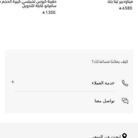
ميناوديير تينا جلد
حقيبة كروس تشيلسي كبيرة الحجم م
سافيانو قابلة للتحويل
‎ ⃁ 6580 ‎
‎ ⃁ 1300 ‎
كيف يمكننا مساعدتك؟
خدمة العملاء
تواصل معنا
ابحث عن المتجر