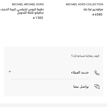
MICHAEL MICHAEL KORS
MICHAEL KORS COLLECTION
ميناوديير تينا جلد
حقيبة كروس تشيلسي كبيرة الحجم م
سافيانو قابلة للتحويل
‎ ⃁ 6580 ‎
‎ ⃁ 1300 ‎
كيف يمكننا مساعدتك؟
خدمة العملاء
تواصل معنا