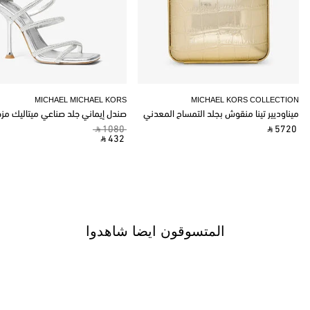
MICHAEL MICHAEL KORS
MICHAEL KORS COLLECTION
ميناوديير تينا منقوش بجلد التمساح المعدني
صندل إيماني جلد صناعي ميتاليك مز
‎ ⃁ 1080 ‎
‎ ⃁ 5720 ‎
‎ ⃁ 432 ‎
المتسوقون ايضا شاهدوا