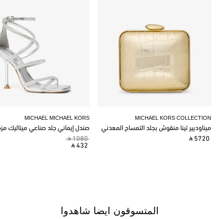
MICHAEL MICHAEL KORS
MICHAEL KORS COLLECTION
ميناوديير تينا منقوش بجلد التمساح المعدني
صندل إيماني جلد صناعي ميتاليك مز
‎ ⃁ 1080 ‎
‎ ⃁ 5720 ‎
‎ ⃁ 432 ‎
المتسوقون ايضا شاهدوا