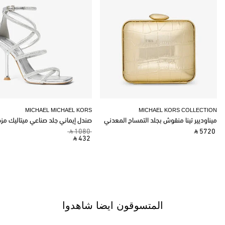
MICHAEL MICHAEL KORS
MICHAEL KORS COLLECTION
ميناوديير تينا منقوش بجلد التمساح المعدني
صندل إيماني جلد صناعي ميتاليك مز
‎ ⃁ 1080 ‎
‎ ⃁ 5720 ‎
‎ ⃁ 432 ‎
المتسوقون ايضا شاهدوا