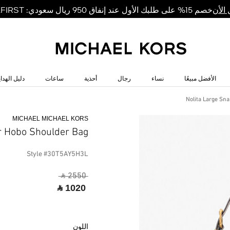
خصم 15% على طلبك الأول عند إنفاق 950 ريال سعودي: MKFIRST
الأن
الأفضل مبيعًا
نساء
رجال
أحذية
ساعات
دليل الهداي
Nolita Large Sn
MICHAEL MICHAEL KORS
r Hobo Shoulder Bag
Style #30T5AY5H3L
‎ ⃁ 2550 ‎
‎ ⃁ 1020 ‎
اللون