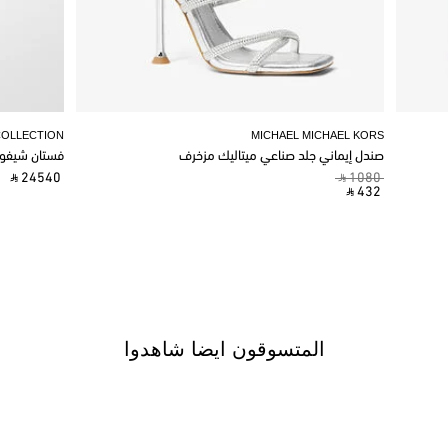
COLLECTION
MICHAEL MICHAEL KORS
صندل إيماني جلد صناعي ميتاليك مزخرف
فستان شيفو
‎ ⃁ 24540 ‎
‎ ⃁ 1080 ‎
‎ ⃁ 432 ‎
المتسوقون ايضا شاهدوا