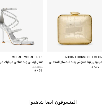
MICHAEL MICHAEL KORS
MICHAEL KORS COLLECTION
ميناوديير تينا منقوش بجلد التمساح المعدني
صندل إيماني جلد صناعي ميتاليك مز
‎ ⃁ 1080 ‎
‎ ⃁ 5720 ‎
‎ ⃁ 432 ‎
المتسوقون ايضا شاهدوا