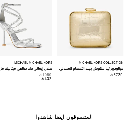
MICHAEL MICHAEL KORS
MICHAEL KORS COLLECTION
ميناوديير تينا منقوش بجلد التمساح المعدني
صندل إيماني جلد صناعي ميتاليك مز
‎ ⃁ 1080 ‎
‎ ⃁ 5720 ‎
‎ ⃁ 432 ‎
المتسوقون ايضا شاهدوا