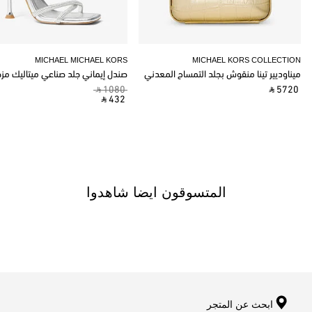
MICHAEL MICHAEL KORS
MICHAEL KORS COLLECTION
ميناوديير تينا منقوش بجلد التمساح المعدني
صندل إيماني جلد صناعي ميتاليك مز
‎ ⃁ 1080 ‎
‎ ⃁ 5720 ‎
‎ ⃁ 432 ‎
المتسوقون ايضا شاهدوا
ابحث عن المتجر