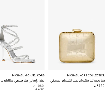
MICHAEL MICHAEL KORS
MICHAEL KORS COLLECTION
ميناوديير تينا منقوش بجلد التمساح المعدني
صندل إيماني جلد صناعي ميتاليك مز
‎ ⃁ 1080 ‎
‎ ⃁ 5720 ‎
‎ ⃁ 432 ‎